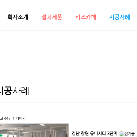
회사소개
설치제품
키즈카페
시공사례
시공
사례
tal 44건
1 페이지
경남 창원 유니시티 3단지