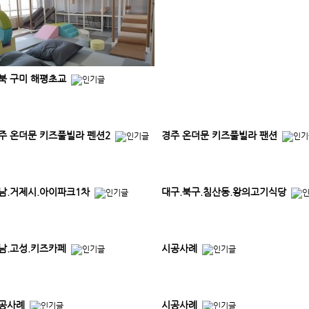
북 구미 해평초교
주 온더문 키즈풀빌라 펜션2
경주 온더문 키즈풀빌라 팬션
남.거제시.아이파크1차
대구.북구.침산동.왕의고기식당
남.고성.키즈카페
시공사례
공사례
시공사례